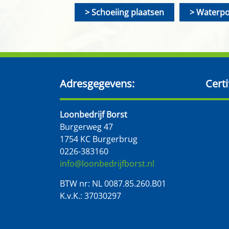
Schoeiing plaatsen
Waterp
Adresgegevens:
Certi
Loonbedrijf Borst
Burgerweg 47
1754 KC Burgerbrug
0226-383160
info@loonbedrijfborst.nl
BTW nr: NL 0087.85.260.B01
K.v.K.: 37030297