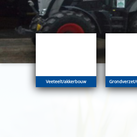
Veeteelt/akkerbouw
Grondverzet/