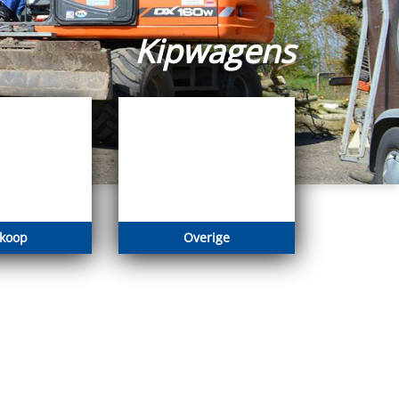
Kipwagens
rkoop
Overige